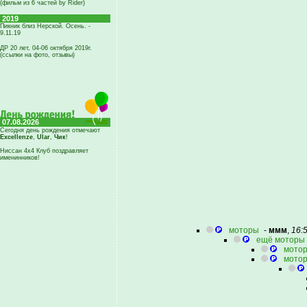
(фильм из 6 частей by Rider)
2019
Пикник близ Нерской. Осень. -
9.11.19
ДР 20 лет, 04-06 октября 2019г.
(ссылки на фото, отзывы)
07.08.2026
Сегодня день рождения отмечают
Excellenze
,
Ular
,
Чик
!
Ниссан 4х4 Клуб поздравляет
именинников!
моторы
-
ммм
,
16:
ещё моторы
мотор
мотор