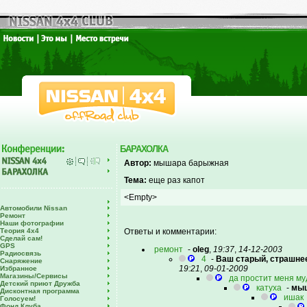
БАРАХОЛКА
Автор:
мышара барыжная
Тема:
еще раз капот
<Empty>
Автомобили Nissan
Ремонт
Наши фотографии
Теория 4х4
Ответы и комментарии:
Сделай сам!
GPS
ремонт
-
oleg
,
19:37
,
14-12-2003
Радиосвязь
4
-
Ваш старый, страшне
Снаряжение
19:21
,
09-01-2009
Избранное
Магазины/Сервисы
да простит меня м
Детский приют Дружба
катуха
-
мыш
Дисконтная программа
ишак
Голосуем!
Фонд Клуба