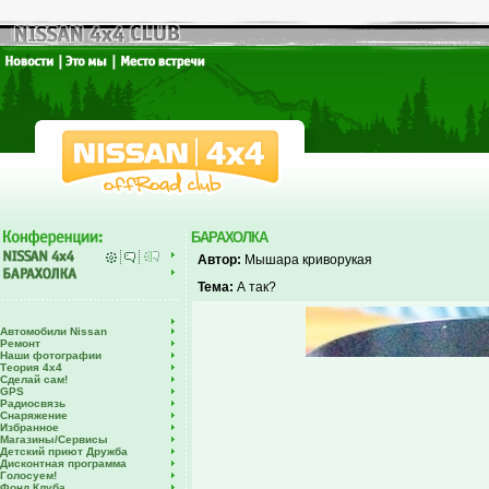
БАРАХОЛКА
Автор:
Мышара криворукая
Тема:
А так?
Автомобили Nissan
Ремонт
Наши фотографии
Теория 4х4
Сделай сам!
GPS
Радиосвязь
Снаряжение
Избранное
Магазины/Сервисы
Детский приют Дружба
Дисконтная программа
Голосуем!
Фонд Клуба