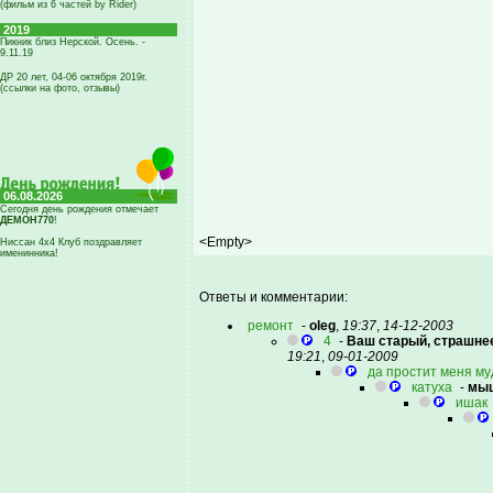
(фильм из 6 частей by Rider)
2019
Пикник близ Нерской. Осень. -
9.11.19
ДР 20 лет, 04-06 октября 2019г.
(ссылки на фото, отзывы)
06.08.2026
Сегодня день рождения отмечает
ДЕМОН770
!
<Empty>
Ниссан 4х4 Клуб поздравляет
именинника!
Ответы и комментарии:
ремонт
-
oleg
,
19:37
,
14-12-2003
4
-
Ваш старый, страшне
19:21
,
09-01-2009
да простит меня м
катуха
-
мыш
ишак