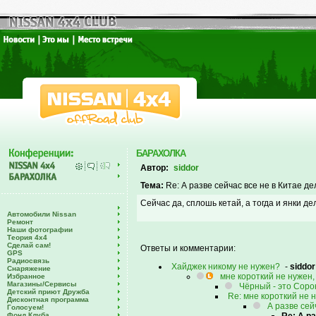
БАРАХОЛКА
Автор:
siddor
Тема:
Re: А разве сейчас все не в Китае де
Сейчас да, сплошь кетай, а тогда и янки де
Автомобили Nissan
Ремонт
Наши фотографии
Теория 4х4
Сделай сам!
Ответы и комментарии:
GPS
Радиосвязь
Хайджек никому не нужен?
-
siddor
Снаряжение
мне короткий не нужен,
Избранное
Магазины/Сервисы
Чёрный - это Сорок
Детский приют Дружба
Re: мне короткий не 
Дисконтная программа
А разве сей
Голосуем!
Фонд Клуба