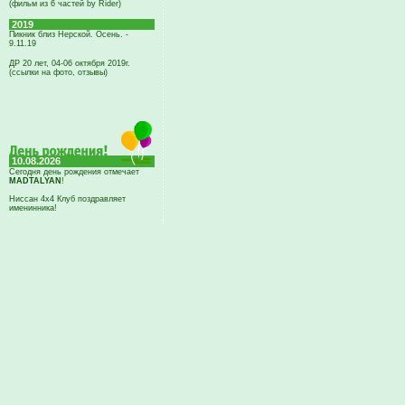
(фильм из 6 частей by Rider)
2019
Пикник близ Нерской. Осень. -
9.11.19
ДР 20 лет, 04-06 октября 2019г.
(ссылки на фото, отзывы)
10.08.2026
Сегодня день рождения отмечает
MADTALYAN
!
Ниссан 4х4 Клуб поздравляет
именинника!