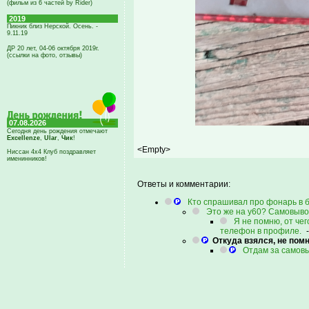
(фильм из 6 частей by Rider)
2019
Пикник близ Нерской. Осень. -
9.11.19
ДР 20 лет, 04-06 октября 2019г.
(ссылки на фото, отзывы)
07.08.2026
Сегодня день рождения отмечают
Excellenze
,
Ular
,
Чик
!
<Empty>
Ниссан 4х4 Клуб поздравляет
именинников!
Ответы и комментарии:
Кто спрашивал про фонарь в б
Это же на у60? Самовывоз
Я не помню, от чег
телефон в профиле.
Откуда взялся, не пом
Отдам за самов