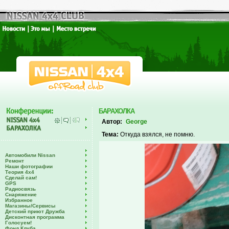
БАРАХОЛКА
Автор:
George
Тема:
Откуда взялся, не помню.
Автомобили Nissan
Ремонт
Наши фотографии
Теория 4х4
Сделай сам!
GPS
Радиосвязь
Снаряжение
Избранное
Магазины/Сервисы
Детский приют Дружба
Дисконтная программа
Голосуем!
Фонд Клуба