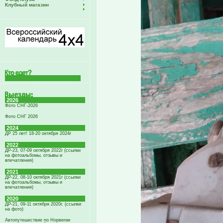
Клубный магазин
2026
Фото СНГ-2026
Фото СНГ 2026
2024
ДР 25 лет! 18-20 октября 2024г
2022
ДР-23, 07-09 октября 2022г (ссылки
на фотоальбомы, отзывы и
впечатления)
2021
ДР-22, 08-10 октября 2021г (ссылки
на фотоальбомы, отзывы и
впечатления)
2020
ДР-21, 09-11 октября 2020г. (ссылки
на фото)
Автопутешествие по Норвегии