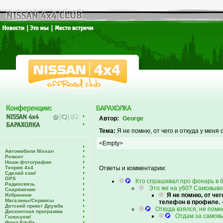
БАРАХОЛКА
Автор:
George
Тема:
Я не помню, от чего и откуда у меня
<Empty>
Автомобили Nissan
Ремонт
Наши фотографии
Теория 4х4
Ответы и комментарии:
Сделай сам!
GPS
Кто спрашивал про фонарь в б
Радиосвязь
Это же на у60? Самовывоз
Снаряжение
Я не помню, от че
Избранное
Магазины/Сервисы
телефон в профиле.
Детский приют Дружба
Откуда взялся, не помн
Дисконтная программа
Отдам за самов
Голосуем!
Фонд Клуба