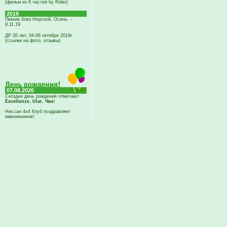
(фильм из 6 частей by Rider)
2019
Пикник близ Нерской. Осень. -
9.11.19
ДР 20 лет, 04-06 октября 2019г.
(ссылки на фото, отзывы)
07.08.2026
Сегодня день рождения отмечают
Excellenze
,
Ular
,
Чик
!
Ниссан 4х4 Клуб поздравляет
именинников!