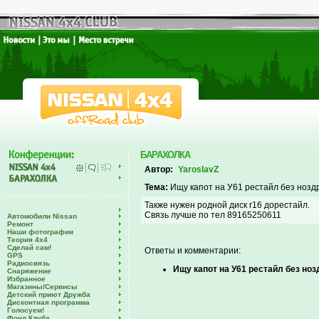
БАРАХОЛКА
Автор:
YaroslavZ
Тема:
Ищу капот на У61 рестайл без ноздр
Также нужен родной диск r16 дорестайл.
Связь лучше по тел 89165250611
Автомобили Nissan
Ремонт
Наши фотографии
Теория 4х4
Сделай сам!
Ответы и комментарии:
GPS
Радиосвязь
Ищу капот на У61 рестайл без ноз
Снаряжение
Избранное
Магазины/Сервисы
Детский приют Дружба
Дисконтная программа
Голосуем!
Фонд Клуба