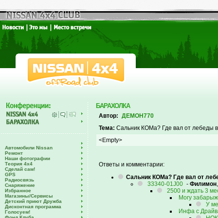
БАРАХОЛКА
Автор:
ДЕМОН770
Тема:
Сальник КОМа? Где вал от лебеды вс
<Empty>
Автомобили Nissan
Ремонт
Наши фотографии
Теория 4х4
Ответы и комментарии:
Сделай сам!
GPS
Сальник КОМа? Где вал от лебе
Радиосвязь
33340-01J00
-
Филимон
Снаряжение
2500 и ждать 3 мес
Избранное
Магазины/Сервисы
Могу забарыжи
Детский приют Дружба
У ме
Дисконтная программа
Инфа с Драйва
Голосуем!
Фонд Клуба