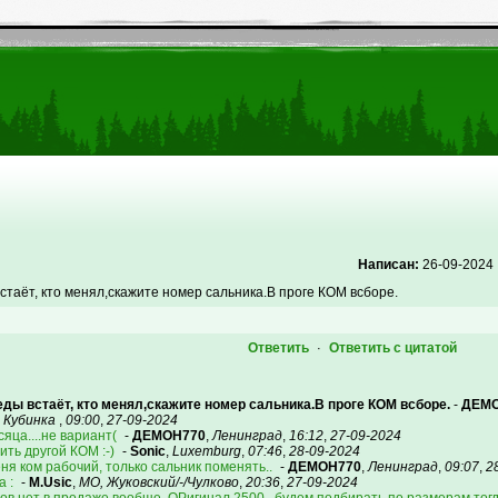
Написан:
26-09-2024
таёт, кто менял,скажите номер сальника.В проге КОМ всборе.
Ответить
Ответить с цитатой
·
ды встаёт, кто менял,скажите номер сальника.В проге КОМ всборе.
-
ДЕМО
,
Кубинка
,
09:00
,
27-09-2024
яца....не вариант(
-
ДЕМОН770
,
Ленинград
,
16:12
,
27-09-2024
ть другой КОМ :-)
-
Sonic
,
Luxemburg
,
07:46
,
28-09-2024
ня ком рабочий, только сальник поменять..
-
ДЕМОН770
,
Ленинград
,
09:07
,
2
 :
-
M.Usic
,
МО, Жуковский/-/Чулково
,
20:36
,
27-09-2024