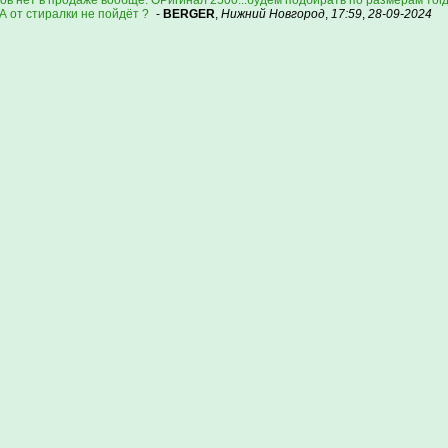
в нет в продаже вообще. ОРигинал 2500...будем подбирать по размерам тогд
А от стиралки не пойдёт ?
-
BERGER
,
Нижний Новгород
,
17:59
,
28-09-2024