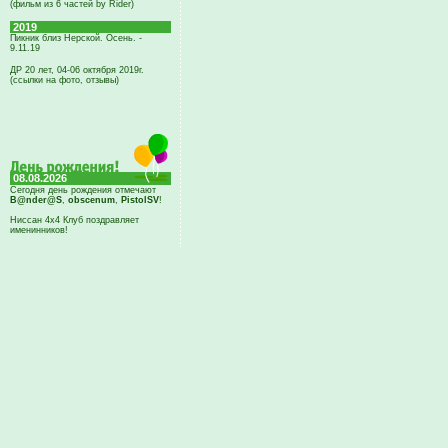
(фильм из 6 частей by Rider)
2019
Пикник близ Нерской. Осень. -
9.11.19
ДР 20 лет, 04-06 октября 2019г.
(ссылки на фото, отзывы)
08.08.2026
Сегодня день рождения отмечают
B@nder@S
,
obscenum
,
PistolSV
!
Ниссан 4х4 Клуб поздравляет
именинников!