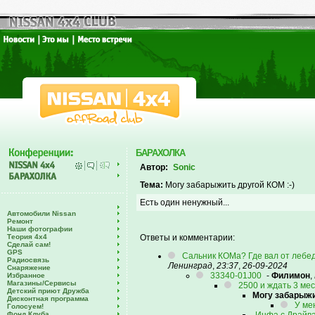
БАРАХОЛКА
Автор:
Sonic
Тема:
Могу забарыжить другой КОМ :-)
Есть один ненужный...
Автомобили Nissan
Ремонт
Наши фотографии
Теория 4х4
Ответы и комментарии:
Сделай сам!
GPS
Сальник КОМа? Где вал от лебед
Радиосвязь
Ленинград
,
23:37
,
26-09-2024
Снаряжение
33340-01J00
-
Филимон
,
Избранное
Магазины/Сервисы
2500 и ждать 3 мес
Детский приют Дружба
Могу забарыжи
Дисконтная программа
У ме
Голосуем!
Фонд Клуба