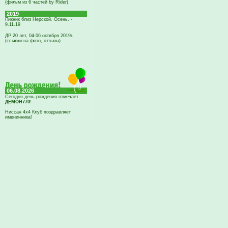
(фильм из 6 частей by Rider)
2019
Пикник близ Нерской. Осень. -
9.11.19
ДР 20 лет, 04-06 октября 2019г.
(ссылки на фото, отзывы)
06.08.2026
Сегодня день рождения отмечает
ДЕМОН770
!
Ниссан 4х4 Клуб поздравляет
именинника!