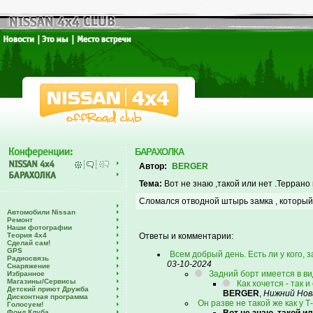
БАРАХОЛКА
Автор:
BERGER
Тема:
Вот не знаю ,такой или нет .Террано 
Сломался отводной штырь замка , который
Автомобили Nissan
Ремонт
Наши фотографии
Теория 4х4
Ответы и комментарии:
Сделай сам!
GPS
Всем добрый день. Есть ли у кого, 
Радиосвязь
03-10-2024
Снаряжение
Задний борт имеется в в
Избранное
Магазины/Сервисы
Как хочется - так и
Детский приют Дружба
BERGER
,
Нижний Нов
Дисконтная программа
Он разве не такой же как у Т
Голосуем!
Фонд Клуба