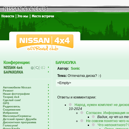
БАРАХОЛКА
Автор:
Sonic
Тема:
Отпечатка диска? :-)
<Empty>
Автомобили Nissan
Ремонт
Наши фотографии
Теория 4х4
Ответы и комментарии:
Сделай сам!
GPS
Народ, нужен комплект не диско
Радиосвязь
10-2024
Снаряжение
Согласен. Информацмя не 
Избранное
Магазины/Сервисы
Вадик, ну чт из те
Детский приют Дружба
Не совсем понятно чего 
Дисконтная программа
Что непонятного? Н
Голосуем!
Фонд Клуба