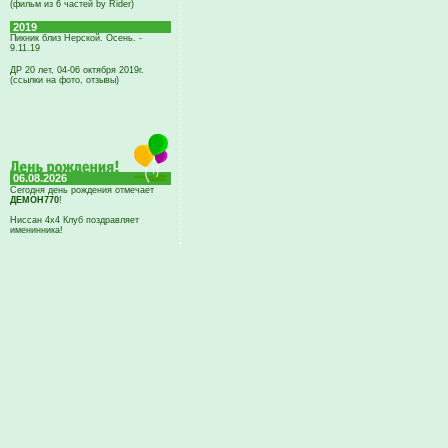
(фильм из 6 частей by Rider)
2019
Пикник близ Нерской. Осень. -
9.11.19
ДР 20 лет, 04-06 октября 2019г.
(ссылки на фото, отзывы)
06.08.2026
Сегодня день рождения отмечает
ДЕМОН770
!
Ниссан 4х4 Клуб поздравляет
именинника!