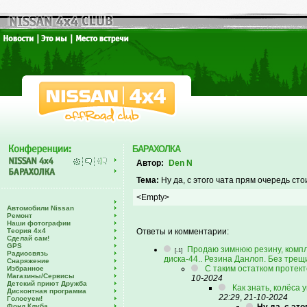
БАРАХОЛКА
Автор:
Den N
Тема:
Ну да, с этого чата прям очередь сто
<Empty>
Автомобили Nissan
Ремонт
Наши фотографии
Теория 4х4
Ответы и комментарии:
Сделай сам!
GPS
Продаю зимнюю резину, компл
[-1]
Радиосвязь
диска-44.. Резина Данлоп. Без трещ
Снаряжение
С таким остатком протект
Избранное
Магазины/Сервисы
10-2024
Детский приют Дружба
Как знать, колёса 
Дисконтная программа
22:29
,
21-10-2024
Голосуем!
Фонд Клуба