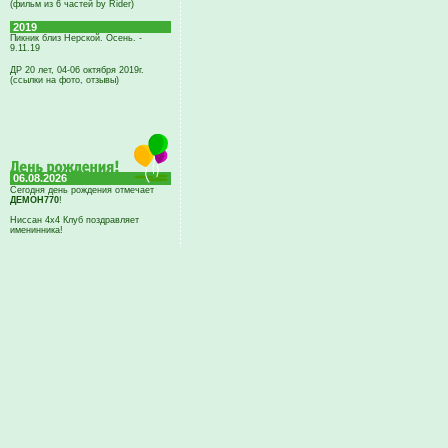
(фильм из 6 частей by Rider)
2019
Пикник близ Нерской. Осень. -
9.11.19
ДР 20 лет, 04-06 октября 2019г.
(ссылки на фото, отзывы)
06.08.2026
Сегодня день рождения отмечает
ДЕМОН770
!
Ниссан 4х4 Клуб поздравляет
именинника!