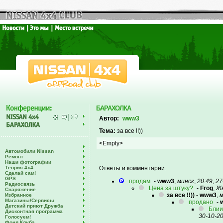
БАРАХОЛКА
Автор:
www3
Тема:
за все !!))
<Empty>
Автомобили Nissan
Ремонт
Наши фотографии
Теория 4х4
Ответы и комментарии:
Сделай сам!
GPS
продам
-
www3
,
минск
,
20:49
,
27
Радиосвязь
Цена за штуку?
-
Frog
,
Ж
Снаряжение
за все !!))
-
www3
,
м
Избранное
Магазины/Сервисы
продано
-
Детский приют Дружба
Блии
Дисконтная программа
30-10-2
Голосуем!
Фонд Клуба