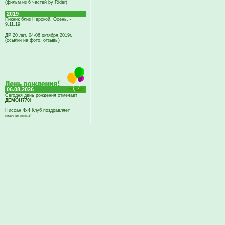
(фильм из 6 частей by Rider)
2019
Пикник близ Нерской. Осень. -
9.11.19
ДР 20 лет, 04-06 октября 2019г.
(ссылки на фото, отзывы)
06.08.2026
Сегодня день рождения отмечает
ДЕМОН770
!
Ниссан 4х4 Клуб поздравляет
именинника!