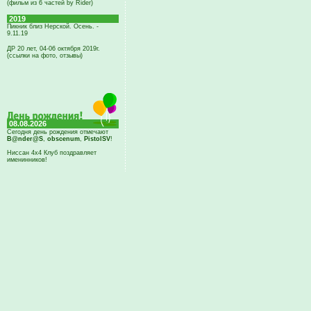
(фильм из 6 частей by Rider)
2019
Пикник близ Нерской. Осень. -
9.11.19
ДР 20 лет, 04-06 октября 2019г.
(ссылки на фото, отзывы)
08.08.2026
Сегодня день рождения отмечают
B@nder@S
,
obscenum
,
PistolSV
!
Ниссан 4х4 Клуб поздравляет
именинников!