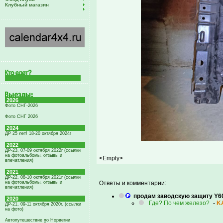
Клубный магазин
2026
Фото СНГ-2026
Фото СНГ 2026
2024
ДР 25 лет! 18-20 октября 2024г
2022
ДР-23, 07-09 октября 2022г (ссылки
на фотоальбомы, отзывы и
<Empty>
впечатления)
2021
ДР-22, 08-10 октября 2021г (ссылки
на фотоальбомы, отзывы и
Ответы и комментарии:
впечатления)
продам заводскую защиту Y6
2020
Где? По чем железо?
-
K
ДР-21, 09-11 октября 2020г. (ссылки
на фото)
Автопутешествие по Норвегии