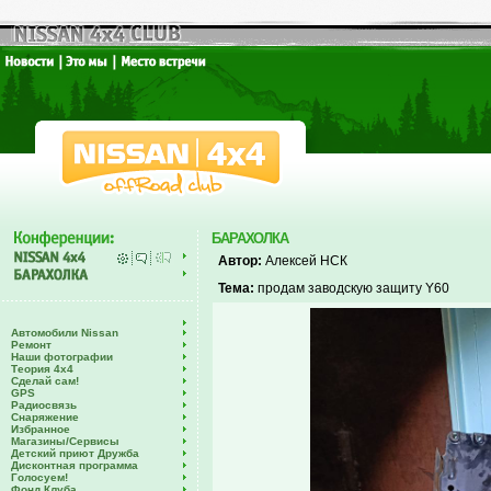
БАРАХОЛКА
Автор:
Алексей НСК
Тема:
продам заводскую защиту Y60
Автомобили Nissan
Ремонт
Наши фотографии
Теория 4х4
Сделай сам!
GPS
Радиосвязь
Снаряжение
Избранное
Магазины/Сервисы
Детский приют Дружба
Дисконтная программа
Голосуем!
Фонд Клуба