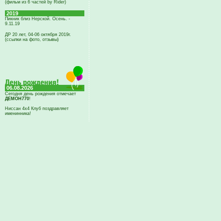
(фильм из 6 частей by Rider)
2019
Пикник близ Нерской. Осень. -
9.11.19
ДР 20 лет, 04-06 октября 2019г.
(ссылки на фото, отзывы)
06.08.2026
Сегодня день рождения отмечает
ДЕМОН770
!
Ниссан 4х4 Клуб поздравляет
именинника!