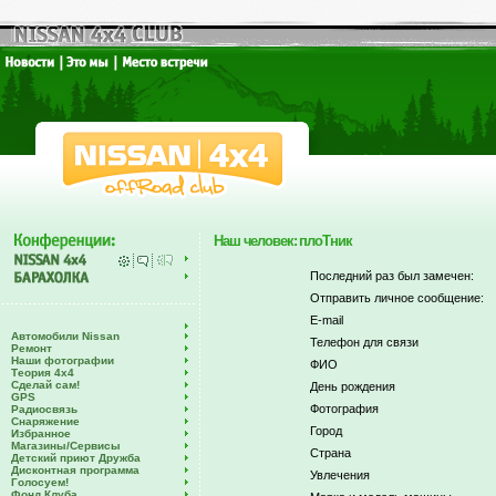
Наш человек: плоТник
Последний раз был замечен:
Отправить личное сообщение:
E-mail
Автомобили Nissan
Телефон для связи
Ремонт
Наши фотографии
ФИО
Теория 4х4
Сделай сам!
День рождения
GPS
Фотография
Радиосвязь
Снаряжение
Город
Избранное
Магазины/Сервисы
Страна
Детский приют Дружба
Дисконтная программа
Увлечения
Голосуем!
Фонд Клуба