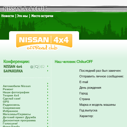
Наш человек: ChikurOFF
Последний раз был замечен:
Отправить личное сообщение:
E-mail
Автомобили Nissan
День рождения
Ремонт
Наши фотографии
Город
Теория 4х4
Сделай сам!
Страна
GPS
Марка и модель машины
Радиосвязь
Снаряжение
Год выпуска
Избранное
Магазины/Сервисы
Характер:
Детский приют Дружба
Дисконтная программа
Голосуем!
Фонд Клуба