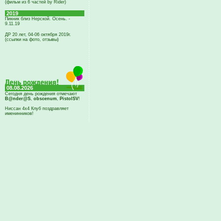
(фильм из 6 частей by Rider)
2019
Пикник близ Нерской. Осень. -
9.11.19
ДР 20 лет, 04-06 октября 2019г.
(ссылки на фото, отзывы)
08.08.2026
Сегодня день рождения отмечают
B@nder@S
,
obscenum
,
PistolSV
!
Ниссан 4х4 Клуб поздравляет
именинников!