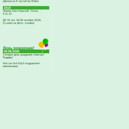
(фильм из 6 частей by Rider)
2019
Пикник близ Нерской. Осень. -
9.11.19
ДР 20 лет, 04-06 октября 2019г.
(ссылки на фото, отзывы)
09.08.2026
Сегодня день рождения отмечает
Tractor
!
Ниссан 4х4 Клуб поздравляет
именинника!